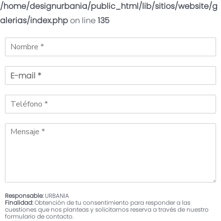
/home/designurbania/public_html/lib/sitios/website/g
alerias/index.php
on line
135
Solicita más
información
Déjanos tus datos para
conocer más sobre la
promoción
Recibe la llamada de un Ejecutivo
Responsable:
URBANIA
Finalidad:
Obtención de tu consentimiento para responder a las
cuestiones que nos planteas y solicitarnos reserva a través de nuestro
formulario de contacto.