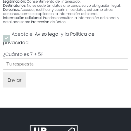
Legitimación:
Consentimiento del interesado.
Destinatarios:
No se cederán datos a terceros, salvo obligación legal.
Derechos:
Acceder, rectificar y suprimir los datos, así como otros
derechos, como se explica en la información adicional.
Información adicional:
Puedes consultar la información adicional y
detallada sobre
Protección de Datos
Categoría
Acepto el
Aviso legal
y la
Política de
privacidad
Monto de la Reforma
¿Cuánto es
7 + 5
?
Acepto la política de
privacidad. Puede obtener
más información sobre
nuestra política de
Enviar
privacidad haciendo clic
aquí
Acepto recibir
comunicaciones
comerciales por medios
electrónicos
DESEO MAS DETALLES