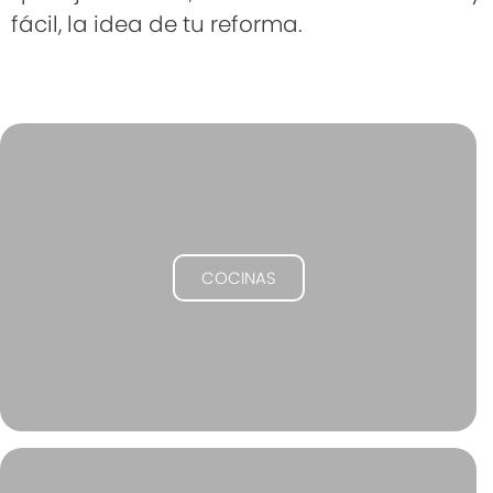
fácil, la idea de tu reforma.
Solicita más
información
Déjanos tus datos para
conocer más sobre la
promoción
COCINAS
Recibe la llamada de un Ejecutivo