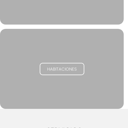
on line
2640
"/>
HABITACIONES