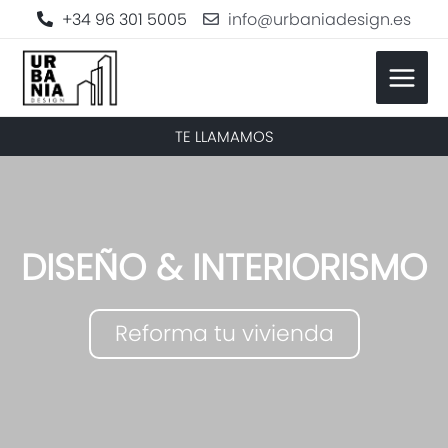
+34 96 301 5005
info@urbaniadesign.es
TE LLAMAMOS
DISEÑO & INTERIORISMO
Reforma tu vivienda