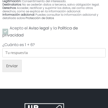
Legitimación:
Consentimiento del interesado.
Destinatarios:
No se cederán datos a terceros, salvo obligación legal.
Derechos:
Acceder, rectificar y suprimir los datos, así como otros
derechos, como se explica en la información adicional.
Información adicional:
Puedes consultar la información adicional y
detallada sobre
Protección de Datos
Categoría
Acepto el
Aviso legal
y la
Política de
privacidad
Monto de la Reforma
¿Cuánto es
1 + 6
?
Acepto la política de
privacidad. Puede obtener
más información sobre
nuestra política de
Enviar
privacidad haciendo clic
aquí
Acepto recibir
comunicaciones
comerciales por medios
electrónicos
DESEO MAS DETALLES