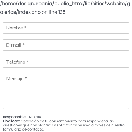
/home/designurbania/public_html/lib/sitios/website/g
alerias/index.php
on line
135
Solicita más
información
Déjanos tus datos para
conocer más sobre la
promoción
Recibe la llamada de un Ejecutivo
Responsable:
URBANIA
Finalidad:
Obtención de tu consentimiento para responder a las
cuestiones que nos planteas y solicitarnos reserva a través de nuestro
formulario de contacto.