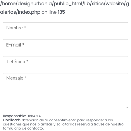
/home/designurbania/public_html/lib/sitios/website/g
alerias/index.php
on line
135
Solicita más
información
Déjanos tus datos para
conocer más sobre la
promoción
Recibe la llamada de un Ejecutivo
Responsable:
URBANIA
Finalidad:
Obtención de tu consentimiento para responder a las
cuestiones que nos planteas y solicitarnos reserva a través de nuestro
formulario de contacto.