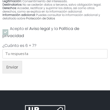
Legitimación:
Consentimiento del interesado.
Destinatarios:
No se cederán datos a terceros, salvo obligación legal.
Derechos:
Acceder, rectificar y suprimir los datos, así como otros
derechos, como se explica en la información adicional.
Información adicional:
Puedes consultar la información adicional y
detallada sobre
Protección de Datos
Categoría
Acepto el
Aviso legal
y la
Política de
privacidad
Monto de la Reforma
¿Cuánto es
6 + 7
?
Acepto la política de
privacidad. Puede obtener
más información sobre
nuestra política de
Enviar
privacidad haciendo clic
aquí
Acepto recibir
comunicaciones
comerciales por medios
electrónicos
DESEO MAS DETALLES